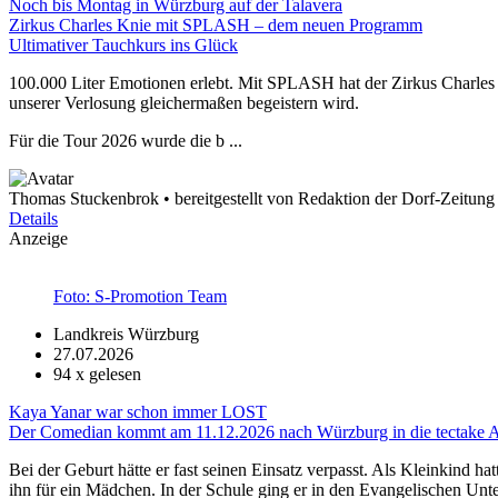
Noch bis Montag in Würzburg auf der Talavera
Zirkus Charles Knie mit SPLASH – dem neuen Programm
Ultimativer Tauchkurs ins Glück
100.000 Liter Emotionen erlebt. Mit SPLASH hat der Zirkus Charles
unserer Verlosung gleichermaßen begeistern wird.
Für die Tour 2026 wurde die b ...
Thomas Stuckenbrok • bereitgestellt von Redaktion der Dorf-Zeitung
Details
Anzeige
Foto: S-Promotion Team
Landkreis Würzburg
27.07.2026
94
x gelesen
Kaya Yanar war schon immer LOST
Der Comedian kommt am 11.12.2026 nach Würzburg in die tectake 
Bei der Geburt hätte er fast seinen Einsatz verpasst. Als Kleinkind hat
ihn für ein Mädchen. In der Schule ging er in den Evangelischen Unt