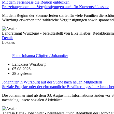
Mit dem Ferienpass die Region entdecken
Freizeitangebote und Vergünstigungen auch für Kurzentschlossene
Mit dem Beginn der Sommerferien startet für viele Familien die schön
Würzburg erwerben und zahlreiche Vergünstigungen sowie spannende 
Landratsamt Würzburg • bereitgestellt von Elke Klebes, Redaktionsmi
Details
Lokales
Foto: Johanna Göpfert / Johanniter
Landkreis Würzburg
05.08.2026
28
x gelesen
Johanniter in Würzburg auf der Suche nach neuen Mitgliedern
Soziale Projekte oder der ehrenamtliche Bevölkerungsschutz brauche
Die Johanniter sind ab dem 03. August mit Informationsständen vor 
nachhaltig unsere sozialen Aktivitäten ...
Theresa Batta / Johanniter • bereitgestellt von Redaktion der Dorf-Ze