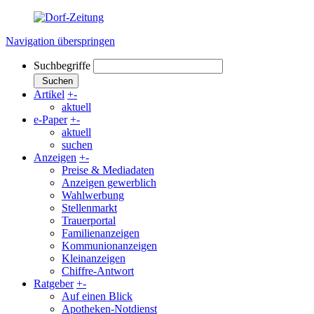
Navigation überspringen
Suchbegriffe
Suchen
Artikel
+
-
aktuell
e-Paper
+
-
aktuell
suchen
Anzeigen
+
-
Preise & Mediadaten
Anzeigen gewerblich
Wahlwerbung
Stellenmarkt
Trauerportal
Familienanzeigen
Kommunionanzeigen
Kleinanzeigen
Chiffre-Antwort
Ratgeber
+
-
Auf einen Blick
Apotheken-Notdienst