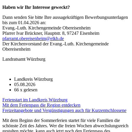
Haben wir Ihr Interesse geweckt?
Dann senden Sie bitte Ihre aussagekräftigen Bewerbungsunterlagen
bis zum 01.04.2026 an:
Evang.-Luth. Kirchengemeinde Obereisenheim
Pfarrer Ivar Brückner, Hauptstr. 8, 97247 Eisenheim
pfarramt.obereisenheim@elkb.de
Der Kirchenvorstand der Evang.-Luth. Kirchengemeinde
Obereisenheim
Landratsamt Würzburg
Landkreis Würzburg
05.08.2026
66
x gelesen
Ferienstart im Landkreis Würzburg
Mit dem Ferienpass die Region entdecken
Freizeitangebote und Vergünstigungen auch für Kurzentschlossene
Mit dem Beginn der Sommerferien startet für viele Familien die
schönste Zeit des Jahres. Wer die freien Wochen abwechslungsreich
gestalten möchte, kann auch jetzt noch den Ferienpass des