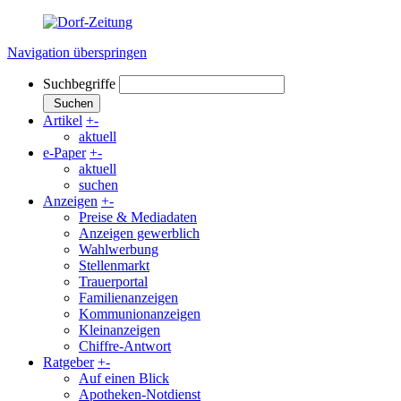
Navigation überspringen
Suchbegriffe
Suchen
Artikel
+
-
aktuell
e-Paper
+
-
aktuell
suchen
Anzeigen
+
-
Preise & Mediadaten
Anzeigen gewerblich
Wahlwerbung
Stellenmarkt
Trauerportal
Familienanzeigen
Kommunionanzeigen
Kleinanzeigen
Chiffre-Antwort
Ratgeber
+
-
Auf einen Blick
Apotheken-Notdienst