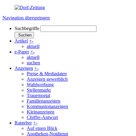
Navigation überspringen
Suchbegriffe
Suchen
Artikel
+
-
aktuell
e-Paper
+
-
aktuell
suchen
Anzeigen
+
-
Preise & Mediadaten
Anzeigen gewerblich
Wahlwerbung
Stellenmarkt
Trauerportal
Familienanzeigen
Kommunionanzeigen
Kleinanzeigen
Chiffre-Antwort
Ratgeber
+
-
Auf einen Blick
Apotheken-Notdienst