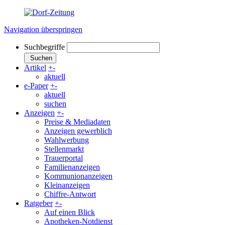
Navigation überspringen
Suchbegriffe
Suchen
Artikel
+
-
aktuell
e-Paper
+
-
aktuell
suchen
Anzeigen
+
-
Preise & Mediadaten
Anzeigen gewerblich
Wahlwerbung
Stellenmarkt
Trauerportal
Familienanzeigen
Kommunionanzeigen
Kleinanzeigen
Chiffre-Antwort
Ratgeber
+
-
Auf einen Blick
Apotheken-Notdienst