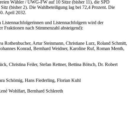
Freien Wähler / UWG-FW auf 10 Sitze (bisher 11), die SPD
Sitz (bisher 2). Die Wahlbeteiligung lag bei 72,4 Prozent. Die
0. April 2032.
n Listennachfolgerinnen und Listennachfolgern wird der
der Fraktionen nach Stimmenzahl absteigend):
a Rothenbucher, Artur Steinmann, Christiane Lurz, Roland Schmitt,
Johannes Konrad, Bernhard Weidner, Karoline Ruf, Roman Menth,
, Christina Feiler, Stefan Rettner, Bettina Bötsch, Dr. Robert
ara Schömig, Hans Fiederling, Florian Kuhl
René Wohlfart, Bernhard Schlereth