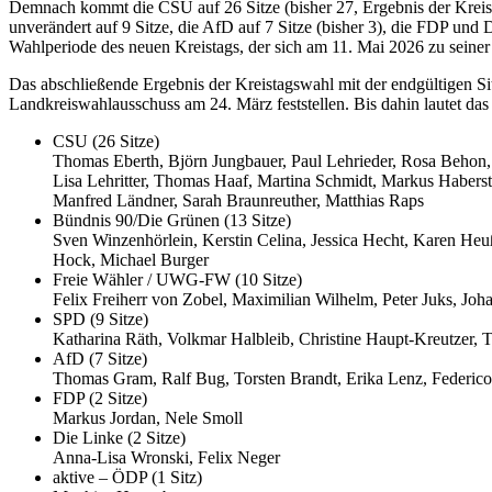
Demnach kommt die CSU auf 26 Sitze (bisher 27, Ergebnis der Kreist
unverändert auf 9 Sitze, die AfD auf 7 Sitze (bisher 3), die FDP und 
Wahlperiode des neuen Kreistags, der sich am 11. Mai 2026 zu seiner 
Das abschließende Ergebnis der Kreistagswahl mit der endgültigen Si
Landkreiswahlausschuss am 24. März feststellen. Bis dahin lautet da
CSU (26 Sitze)
Thomas Eberth, Björn Jungbauer, Paul Lehrieder, Rosa Behon,
Lisa Lehritter, Thomas Haaf, Martina Schmidt, Markus Habe
Manfred Ländner, Sarah Braunreuther, Matthias Raps
Bündnis 90/Die Grünen (13 Sitze)
Sven Winzenhörlein, Kerstin Celina, Jessica Hecht, Karen Heuß
Hock, Michael Burger
Freie Wähler / UWG-FW (10 Sitze)
Felix Freiherr von Zobel, Maximilian Wilhelm, Peter Juks, Jo
SPD (9 Sitze)
Katharina Räth, Volkmar Halbleib, Christine Haupt-Kreutzer, T
AfD (7 Sitze)
Thomas Gram, Ralf Bug, Torsten Brandt, Erika Lenz, Federico 
FDP (2 Sitze)
Markus Jordan, Nele Smoll
Die Linke (2 Sitze)
Anna-Lisa Wronski, Felix Neger
aktive – ÖDP (1 Sitz)