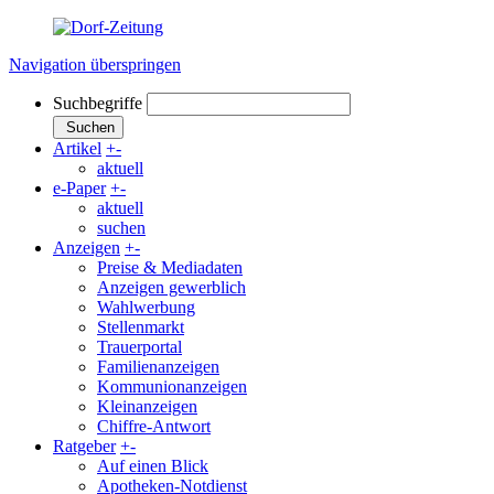
Navigation überspringen
Suchbegriffe
Suchen
Artikel
+
-
aktuell
e-Paper
+
-
aktuell
suchen
Anzeigen
+
-
Preise & Mediadaten
Anzeigen gewerblich
Wahlwerbung
Stellenmarkt
Trauerportal
Familienanzeigen
Kommunionanzeigen
Kleinanzeigen
Chiffre-Antwort
Ratgeber
+
-
Auf einen Blick
Apotheken-Notdienst