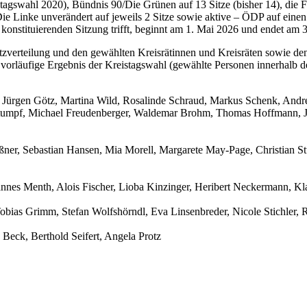
agswahl 2020), Bündnis 90/Die Grünen auf 13 Sitze (bisher 14), die 
Die Linke unverändert auf jeweils 2 Sitze sowie aktive – ÖDP auf einen 
konstituierenden Sitzung trifft, beginnt am 1. Mai 2026 und endet am 3
tzverteilung und den gewählten Kreisrätinnen und Kreisräten sowie de
s vorläufige Ergebnis der Kreistagswahl (gewählte Personen innerhalb 
 Jürgen Götz, Martina Wild, Rosalinde Schraud, Markus Schenk, Andre
rstumpf, Michael Freudenberger, Waldemar Brohm, Thomas Hoffmann, 
ner, Sebastian Hansen, Mia Morell, Margarete May-Page, Christian Stück
hannes Menth, Alois Fischer, Lioba Kinzinger, Heribert Neckermann, Kl
obias Grimm, Stefan Wolfshörndl, Eva Linsenbreder, Nicole Stichler, 
Beck, Berthold Seifert, Angela Protz