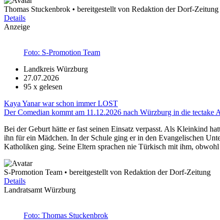
Thomas Stuckenbrok • bereitgestellt von Redaktion der Dorf-Zeitung
Details
Anzeige
Foto: S-Promotion Team
Landkreis Würzburg
27.07.2026
95
x gelesen
Kaya Yanar war schon immer LOST
Der Comedian kommt am 11.12.2026 nach Würzburg in die tectake 
Bei der Geburt hätte er fast seinen Einsatz verpasst. Als Kleinkind hat
ihn für ein Mädchen. In der Schule ging er in den Evangelischen Unt
Katholiken ging. Seine Eltern sprachen nie Türkisch mit ihm, obwohl 
S-Promotion Team • bereitgestellt von Redaktion der Dorf-Zeitung
Details
Landratsamt Würzburg
Foto: Thomas Stuckenbrok