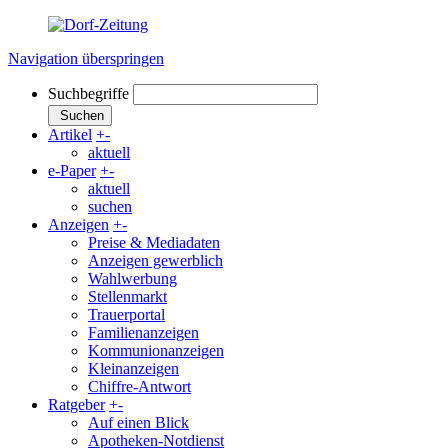
Navigation überspringen
Suchbegriffe
Suchen
Artikel
+
-
aktuell
e-Paper
+
-
aktuell
suchen
Anzeigen
+
-
Preise & Mediadaten
Anzeigen gewerblich
Wahlwerbung
Stellenmarkt
Trauerportal
Familienanzeigen
Kommunionanzeigen
Kleinanzeigen
Chiffre-Antwort
Ratgeber
+
-
Auf einen Blick
Apotheken-Notdienst