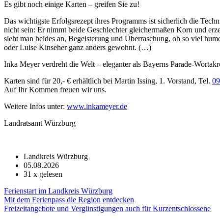
Es gibt noch einige Karten – greifen Sie zu!
Das wichtigste Erfolgsrezept ihres Programms ist sicherlich die Techn
nicht sein: Er nimmt beide Geschlechter gleichermaßen Korn und erze
sieht man beides an, Begeisterung und Überraschung, ob so viel hum
oder Luise Kinseher ganz anders gewohnt. (…)
Inka Meyer verdreht die Welt – eleganter als Bayerns Parade-Wortakro
Karten sind für 20,- € erhältlich bei Martin Issing, 1. Vorstand, Tel.
09
Auf Ihr Kommen freuen wir uns.
Weitere Infos unter:
www.inkameyer.de
Landratsamt Würzburg
Landkreis Würzburg
05.08.2026
31
x gelesen
Ferienstart im Landkreis Würzburg
Mit dem Ferienpass die Region entdecken
Freizeitangebote und Vergünstigungen auch für Kurzentschlossene