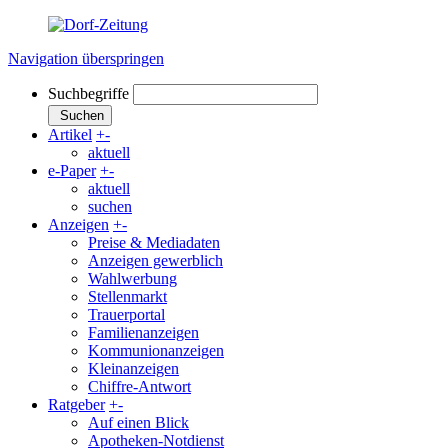
Navigation überspringen
Suchbegriffe
Suchen
Artikel
+
-
aktuell
e-Paper
+
-
aktuell
suchen
Anzeigen
+
-
Preise & Mediadaten
Anzeigen gewerblich
Wahlwerbung
Stellenmarkt
Trauerportal
Familienanzeigen
Kommunionanzeigen
Kleinanzeigen
Chiffre-Antwort
Ratgeber
+
-
Auf einen Blick
Apotheken-Notdienst