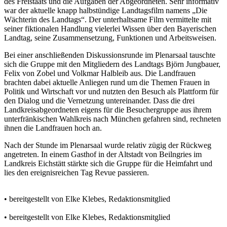
des Freistaats und die Aufgaben der Abgeordneten. Sehr informativ
war der aktuelle knapp halbstündige Landtagsfilm namens „Die
Wächterin des Landtags“. Der unterhaltsame Film vermittelte mit
seiner fiktionalen Handlung vielerlei Wissen über den Bayerischen
Landtag, seine Zusammensetzung, Funktionen und Arbeitsweisen.
Bei einer anschließenden Diskussionsrunde im Plenarsaal tauschte
sich die Gruppe mit den Mitgliedern des Landtags Björn Jungbauer,
Felix von Zobel und Volkmar Halbleib aus. Die Landfrauen
brachten dabei aktuelle Anliegen rund um die Themen Frauen in
Politik und Wirtschaft vor und nutzten den Besuch als Plattform für
den Dialog und die Vernetzung untereinander. Dass die drei
Landkreisabgeordneten eigens für die Besuchergruppe aus ihrem
unterfränkischen Wahlkreis nach München gefahren sind, rechneten
ihnen die Landfrauen hoch an.
Nach der Stunde im Plenarsaal wurde relativ zügig der Rückweg
angetreten. In einem Gasthof in der Altstadt von Beilngries im
Landkreis Eichstätt stärkte sich die Gruppe für die Heimfahrt und
lies den ereignisreichen Tag Revue passieren.
• bereitgestellt von Elke Klebes, Redaktionsmitglied
• bereitgestellt von Elke Klebes, Redaktionsmitglied