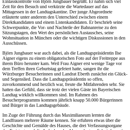
Einlasskontrolle von Björn Jungbauer begrüßt. Er nahm sich viel
Zeit für den Besuch und verkürzte die Wartedauer auf das
Mittagessen in der Landtagskantine. Der junge Abgeordnete
erläuterte unter anderem den Unterschied zwischen einem
Direktkandidaten und einem Listenkandidaten. Er beschrieb seine
Schwerpunkte, die Vor- und Nachteile der Bahnanreise zu den
Sitzungstagen, den Wert des persönlichen Austausches, seine
Wohnsituation in München oder die wichtigen Diskussionen in den
Ausschüssen.
Björn Jungbauer war auch dabei, als die Landtagspräsidentin Ilse
Aigner eigens zu einem obligatorischen Foto auf der Freitreppe aus
ihrem Büro herunter kam. Weil Frau Aigner erst wenige Tage vor
dem Treffen ihren Geburtstag gefeiert hatte, sangen ihr die
Würzburger Besucherinnen und Landrat Eberth zunächst ein Glück-
und Segenslied. Dass die Landtagspräsidentin so offen,
zuvorkommend und herzlich war, freute die Mitfahrenden sehr. Sie
hatten das Gefühl, dass sie trotz der vielen Gäste im Bayerischen
Landtag wirklich willkommen sind. Im Rahmen des
Besucherprogramms kommen jährlich knapp 50.000 Bürgerinnen
und Bürger in das Landtagsgebäude.
Im Zuge der Führung durch das Maximilianeum lernten die
Landfrauen mehrere Räume kennen. Sie erfuhren etwas über die
Geschichte und Gemälde des Hauses, die drei Verfassungsorgane