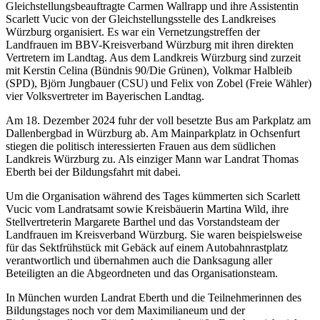
Gleichstellungsbeauftragte Carmen Wallrapp und ihre Assistentin
Scarlett Vucic von der Gleichstellungsstelle des Landkreises
Würzburg organisiert. Es war ein Vernetzungstreffen der
Landfrauen im BBV-Kreisverband Würzburg mit ihren direkten
Vertretern im Landtag. Aus dem Landkreis Würzburg sind zurzeit
mit Kerstin Celina (Bündnis 90/Die Grünen), Volkmar Halbleib
(SPD), Björn Jungbauer (CSU) und Felix von Zobel (Freie Wähler)
vier Volksvertreter im Bayerischen Landtag.
Am 18. Dezember 2024 fuhr der voll besetzte Bus am Parkplatz am
Dallenbergbad in Würzburg ab. Am Mainparkplatz in Ochsenfurt
stiegen die politisch interessierten Frauen aus dem südlichen
Landkreis Würzburg zu. Als einziger Mann war Landrat Thomas
Eberth bei der Bildungsfahrt mit dabei.
Um die Organisation während des Tages kümmerten sich Scarlett
Vucic vom Landratsamt sowie Kreisbäuerin Martina Wild, ihre
Stellvertreterin Margarete Barthel und das Vorstandsteam der
Landfrauen im Kreisverband Würzburg. Sie waren beispielsweise
für das Sektfrühstück mit Gebäck auf einem Autobahnrastplatz
verantwortlich und übernahmen auch die Danksagung aller
Beteiligten an die Abgeordneten und das Organisationsteam.
In München wurden Landrat Eberth und die Teilnehmerinnen des
Bildungstages noch vor dem Maximilianeum und der