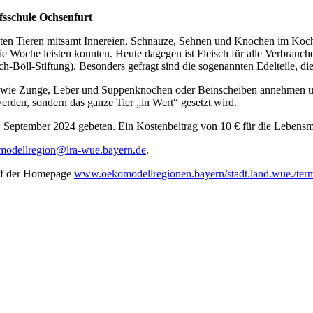
fsschule Ochsenfurt
teten Tieren mitsamt Innereien, Schnauze, Sehnen und Knochen im Koch
ie Woche leisten konnten. Heute dagegen ist Fleisch für alle Verbrauch
h-Böll-Stiftung). Besonders gefragt sind die sogenannten Edelteile, die
 wie Zunge, Leber und Suppenknochen oder Beinscheiben annehmen und
werden, sondern das ganze Tier „in Wert“ gesetzt wird.
September 2024 gebeten. Ein Kostenbeitrag von 10 € für die Lebensmi
modellregion@lra-wue.bayern.de
.
auf der Homepage
www.oekomodellregionen.bayern/stadt.land.wue./ter