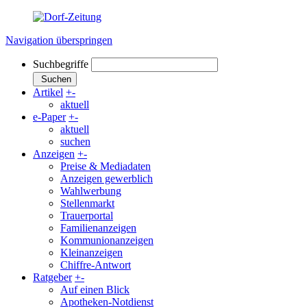
Navigation überspringen
Suchbegriffe
Suchen
Artikel
+
-
aktuell
e-Paper
+
-
aktuell
suchen
Anzeigen
+
-
Preise & Mediadaten
Anzeigen gewerblich
Wahlwerbung
Stellenmarkt
Trauerportal
Familienanzeigen
Kommunionanzeigen
Kleinanzeigen
Chiffre-Antwort
Ratgeber
+
-
Auf einen Blick
Apotheken-Notdienst