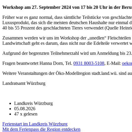
Workshop am 27. September 2024 von 17 bis 20 Uhr in der Beru
Früher war es ganz normal, dass sämtliche Teilstücke von geschlach
Luxusprodukt, das sich die meisten deutschen Haushalte nur einmal d
40 bis 55 Prozent des geschlachteten Tieres verwendet (Quelle Heinric
Zusammen werden wir uns im Workshop der „unedlen“ Fleischteilen
Landwirtschaft geht es darum, dass nicht nur die Edelteile verwertet 
Aufgrund der begrenzten Teilnehmerzahl wird um Anmeldung bis 23. 
Fragen beantwortet Hanna Dorn, Tel.
0931 8003-5108
, E-Mail:
oeko
Weitere Veranstaltungen der Öko-Modellregion stadt.land.wü. sind 
Landratsamt Würzburg
Landkreis Würzburg
05.08.2026
47
x gelesen
Ferienstart im Landkreis Würzburg
Mit dem Ferienpass die Region entdecken