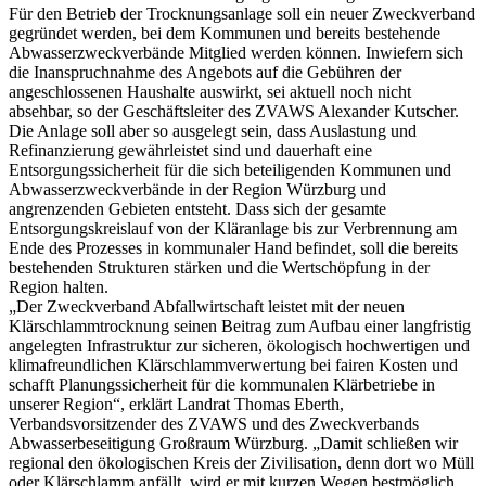
Für den Betrieb der Trocknungsanlage soll ein neuer Zweckverband
gegründet werden, bei dem Kommunen und bereits bestehende
Abwasserzweckverbände Mitglied werden können. Inwiefern sich
die Inanspruchnahme des Angebots auf die Gebühren der
angeschlossenen Haushalte auswirkt, sei aktuell noch nicht
absehbar, so der Geschäftsleiter des ZVAWS Alexander Kutscher.
Die Anlage soll aber so ausgelegt sein, dass Auslastung und
Refinanzierung gewährleistet sind und dauerhaft eine
Entsorgungssicherheit für die sich beteiligenden Kommunen und
Abwasserzweckverbände in der Region Würzburg und
angrenzenden Gebieten entsteht. Dass sich der gesamte
Entsorgungskreislauf von der Kläranlage bis zur Verbrennung am
Ende des Prozesses in kommunaler Hand befindet, soll die bereits
bestehenden Strukturen stärken und die Wertschöpfung in der
Region halten.
„Der Zweckverband Abfallwirtschaft leistet mit der neuen
Klärschlammtrocknung seinen Beitrag zum Aufbau einer langfristig
angelegten Infrastruktur zur sicheren, ökologisch hochwertigen und
klimafreundlichen Klärschlammverwertung bei fairen Kosten und
schafft Planungssicherheit für die kommunalen Klärbetriebe in
unserer Region“, erklärt Landrat Thomas Eberth,
Verbandsvorsitzender des ZVAWS und des Zweckverbands
Abwasserbeseitigung Großraum Würzburg. „Damit schließen wir
regional den ökologischen Kreis der Zivilisation, denn dort wo Müll
oder Klärschlamm anfällt, wird er mit kurzen Wegen bestmöglich