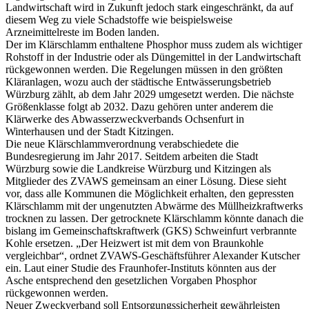
Landwirtschaft wird in Zukunft jedoch stark eingeschränkt, da auf
diesem Weg zu viele Schadstoffe wie beispielsweise
Arzneimittelreste im Boden landen.
Der im Klärschlamm enthaltene Phosphor muss zudem als wichtiger
Rohstoff in der Industrie oder als Düngemittel in der Landwirtschaft
rückgewonnen werden. Die Regelungen müssen in den größten
Kläranlagen, wozu auch der städtische Entwässerungsbetrieb
Würzburg zählt, ab dem Jahr 2029 umgesetzt werden. Die nächste
Größenklasse folgt ab 2032. Dazu gehören unter anderem die
Klärwerke des Abwasserzweckverbands Ochsenfurt in
Winterhausen und der Stadt Kitzingen.
Die neue Klärschlammverordnung verabschiedete die
Bundesregierung im Jahr 2017. Seitdem arbeiten die Stadt
Würzburg sowie die Landkreise Würzburg und Kitzingen als
Mitglieder des ZVAWS gemeinsam an einer Lösung. Diese sieht
vor, dass alle Kommunen die Möglichkeit erhalten, den gepressten
Klärschlamm mit der ungenutzten Abwärme des Müllheizkraftwerks
trocknen zu lassen. Der getrocknete Klärschlamm könnte danach die
bislang im Gemeinschaftskraftwerk (GKS) Schweinfurt verbrannte
Kohle ersetzen. „Der Heizwert ist mit dem von Braunkohle
vergleichbar“, ordnet ZVAWS-Geschäftsführer Alexander Kutscher
ein. Laut einer Studie des Fraunhofer-Instituts könnten aus der
Asche entsprechend den gesetzlichen Vorgaben Phosphor
rückgewonnen werden.
Neuer Zweckverband soll Entsorgungssicherheit gewährleisten