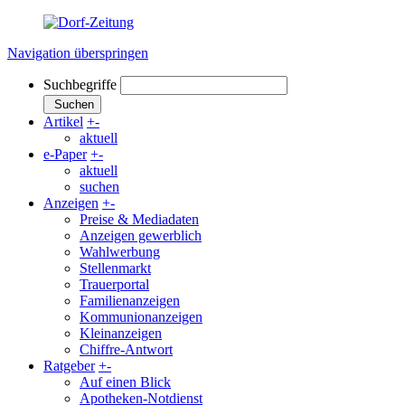
Navigation überspringen
Suchbegriffe
Suchen
Artikel
+
-
aktuell
e-Paper
+
-
aktuell
suchen
Anzeigen
+
-
Preise & Mediadaten
Anzeigen gewerblich
Wahlwerbung
Stellenmarkt
Trauerportal
Familienanzeigen
Kommunionanzeigen
Kleinanzeigen
Chiffre-Antwort
Ratgeber
+
-
Auf einen Blick
Apotheken-Notdienst