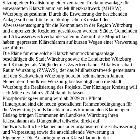
Sitzung einer Realisierung einer zentralen Trocknungsanlage für
entwässerten Klärschlamm am Müllheizkraftwerk (MHKW)
Würzburg zugestimmt. Durch die Erweiterung der bestehenden
Anlage soll eine Lücke im ökologischen Kreislauf der
Abwasserentsorgung für die Kommunen in der Region Würzburg
und angrenzende Regionen geschlossen werden. Städte, Gemeinden
und Abwasserzweckverbände sollen in Zukunft die Möglichkeit
haben, gepressten Klärschlamm auf kurzen Wegen einer Verwertung
zuzuführen.
Die Pläne für eine solche Klärschlammtrocknungsanlage
beschäftigen die Stadt Würzburg sowie die Landkreise Würzburg
und Kitzingen als Mitglieder des Zweckverbands Abfallwirtschaft
Raum Würzburg (ZVAWS), der das Müllheizkraftwerk gemeinsam
mit den Stadtwerken Würzburg betreibt, seit mehreren Jahren.
Neben dem Landkreis Würzburg beabsichtigt auch die Stadt
Würzburg die Realisierung des Projekts. Der Kitzinger Kreistag will
sich Mitte des Jahres 2024 damit befassen.
Phosphorrückgewinnung wird ab 2029 zur Pflicht
Hintergrund sind die neuen gesetzlichen Rahmenbedingungen für
die Verwertung von Klärschlamm aus kommunalen Kläranlagen.
Bislang bringen Kommunen im Landkreis Würzburg ihren
Klärschlamm als Düngemittel teilweise direkt auf
landwirtschaftliche Flächen aus oder organisieren die Entwässerung
und Verpressung sowie die anschließende Verwertung in
Eigenregie. Die Ausbringung von Klärschlamm in der