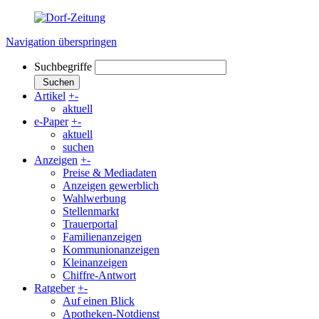
Navigation überspringen
Suchbegriffe
Suchen
Artikel
+
-
aktuell
e-Paper
+
-
aktuell
suchen
Anzeigen
+
-
Preise & Mediadaten
Anzeigen gewerblich
Wahlwerbung
Stellenmarkt
Trauerportal
Familienanzeigen
Kommunionanzeigen
Kleinanzeigen
Chiffre-Antwort
Ratgeber
+
-
Auf einen Blick
Apotheken-Notdienst