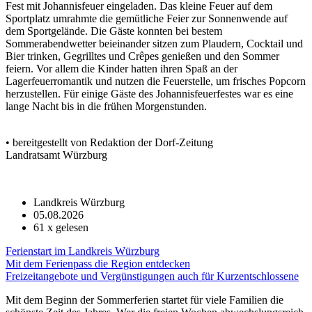
Fest mit Johannisfeuer eingeladen. Das kleine Feuer auf dem
Sportplatz umrahmte die gemütliche Feier zur Sonnenwende auf
dem Sportgelände. Die Gäste konnten bei bestem
Sommerabendwetter beieinander sitzen zum Plaudern, Cocktail und
Bier trinken, Gegrilltes und Crêpes genießen und den Sommer
feiern. Vor allem die Kinder hatten ihren Spaß an der
Lagerfeuerromantik und nutzen die Feuerstelle, um frisches Popcorn
herzustellen. Für einige Gäste des Johannisfeuerfestes war es eine
lange Nacht bis in die frühen Morgenstunden.
• bereitgestellt von Redaktion der Dorf-Zeitung
Landratsamt Würzburg
Landkreis Würzburg
05.08.2026
61
x gelesen
Ferienstart im Landkreis Würzburg
Mit dem Ferienpass die Region entdecken
Freizeitangebote und Vergünstigungen auch für Kurzentschlossene
Mit dem Beginn der Sommerferien startet für viele Familien die