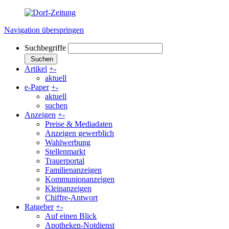
Navigation überspringen
Suchbegriffe
Suchen
Artikel
+
-
aktuell
e-Paper
+
-
aktuell
suchen
Anzeigen
+
-
Preise & Mediadaten
Anzeigen gewerblich
Wahlwerbung
Stellenmarkt
Trauerportal
Familienanzeigen
Kommunionanzeigen
Kleinanzeigen
Chiffre-Antwort
Ratgeber
+
-
Auf einen Blick
Apotheken-Notdienst