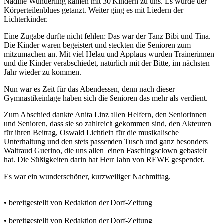
Nadine Wunderling kamen mit 30 Kindern zu uns. Es wurde der
Körperteilenblues getanzt. Weiter ging es mit Liedern der
Lichterkinder.
Eine Zugabe durfte nicht fehlen: Das war der Tanz Bibi und Tina.
Die Kinder waren begeistert und steckten die Senioren zum
mitzumachen an. Mit viel Helau und Applaus wurden Trainerinnen
und die Kinder verabschiedet, natürlich mit der Bitte, im nächsten
Jahr wieder zu kommen.
Nun war es Zeit für das Abendessen, denn nach dieser
Gymnastikeinlage haben sich die Senioren das mehr als verdient.
Zum Abschied dankte Anita Linz allen Helfern, den Seniorinnen
und Senioren, dass sie so zahlreich gekommen sind, den Akteuren
für ihren Beitrag, Oswald Lichtlein für die musikalische
Unterhaltung und den stets passenden Tusch und ganz besonders
Waltraud Guerino, die uns allen einen Faschingsclown gebastelt
hat. Die Süßigkeiten darin hat Herr Jahn von REWE gespendet.
Es war ein wunderschöner, kurzweiliger Nachmittag.
• bereitgestellt von Redaktion der Dorf-Zeitung
• bereitgestellt von Redaktion der Dorf-Zeitung