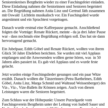
Seniorenkreises Bergtheim wieder zu einer Faschingsfeier einladen.
Diese Einladung nahmen die Seniorinnen und Senioren begeistert
an. Die Begrüßung nahmen Anita Linz und Gertrud Jäth zusammen
mit Oswald Lichtlein musikalisch vor. Ein Faschingslied wurde
angestimmt und ein Sprachtest vorgetragen.
Danach wurde erstmal eine Kaffeepause gemacht. Anschließend
folgten die Vorträge: Renate Rückert, meinte - da ja drei Jahre Pause
war - dass nochmals eine Begrüßung erfolgen soll. Das hat sie dann
hervorragend gemacht.
Ein Jubelpaar, Edith Göbel und Renate Rückert, wollten von ihrem
Glück 50 Jahre Eheleben berichten. Sie wurden mit viel Applaus
empfangen und die Anwesenden wollten gerne hören, was in 50
Jahren alles passiert ist. Es gab viel Applaus und es wurde feste
gelacht.
Jetzt wurden einige Faschingslieder gesungen und ein paar Witze
erzählt. Danach wollten die Tänzerinnen (Petra Barthelmes, Edith
Göbel, Anita Linz, Marga Schmid und Waltraud Weissenberger) des
Viz-, Viz-, Vize-Ballets ihr Können zeigen. Auch von diesen
Leistungen waren die Senioren begeistert.
Zum Schluss war der Höhepunkt: Unsere Purzelgarde vom
Faschingsverein Bergtheim unter der Leitung von Isabell Sauer und