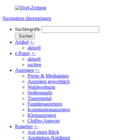
Navigation überspringen
Suchbegriffe
Suchen
Artikel
+
-
aktuell
e-Paper
+
-
aktuell
suchen
Anzeigen
+
-
Preise & Mediadaten
Anzeigen gewerblich
Wahlwerbung
Stellenmarkt
Trauerportal
Familienanzeigen
Kommunionanzeigen
Kleinanzeigen
Chiffre-Antwort
Ratgeber
+
-
Auf einen Blick
Apotheken-Notdienst