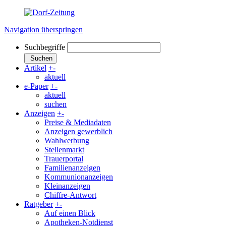
Navigation überspringen
Suchbegriffe
Suchen
Artikel
+
-
aktuell
e-Paper
+
-
aktuell
suchen
Anzeigen
+
-
Preise & Mediadaten
Anzeigen gewerblich
Wahlwerbung
Stellenmarkt
Trauerportal
Familienanzeigen
Kommunionanzeigen
Kleinanzeigen
Chiffre-Antwort
Ratgeber
+
-
Auf einen Blick
Apotheken-Notdienst