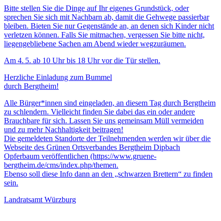
Bitte stellen Sie die Dinge auf Ihr eigenes Grundstück, oder
sprechen Sie sich mit Nachbarn ab, damit die Gehwege passierbar
bleiben. Bieten Sie nur Gegenstände an, an denen sich Kinder nicht
verletzen können. Falls Sie mitmachen, vergessen Sie bitte nicht,
liegengebliebene Sachen am Abend wieder wegzuräumen.
Am 4. 5. ab 10 Uhr bis 18 Uhr vor die Tür stellen.
Herzliche Einladung zum Bummel
durch Bergtheim!
Alle Bürger*innen sind eingeladen, an diesem Tag durch Bergtheim
zu schlendern. Vielleicht finden Sie dabei das ein oder andere
Brauchbare für sich. Lassen Sie uns gemeinsam Müll vermeiden
und zu mehr Nachhaltigkeit beitragen!
Die gemeldeten Standorte der Teilnehmenden werden wir über die
Webseite des Grünen Ortsverbandes Bergtheim Dipbach
Opferbaum veröffentlichen (https://www.gruene-
bergtheim.de/cms/index.php/themen.
Ebenso soll diese Info dann an den „schwarzen Brettern“ zu finden
sein.
Landratsamt Würzburg