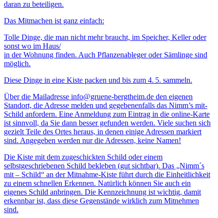
daran zu beteiligen.
Das Mitmachen ist ganz einfach:
Tolle Dinge, die man nicht mehr braucht, im Speicher, Keller oder
sonst wo im Haus/
in der Wohnung finden. Auch Pflanzen­ableger oder Sämlinge sind
möglich.
Diese Dinge in eine Kiste packen und bis zum 4. 5. sammeln.
Über die Mailadresse info@gruene-bergtheim.de den eigenen
Standort, die Adresse melden und gegebenenfalls das Nimm’s mit-
Schild anfordern. Eine Anmeldung zum Eintrag in die online-Karte
ist sinnvoll, da Sie dann besser gefunden werden. Viele suchen sich
gezielt Teile des Ortes heraus, in denen einige Adressen markiert
sind. Angegeben werden nur die Adressen, keine Namen!
Die Kiste mit dem zugeschickten Schild oder einem
selbstgeschriebenen Schild bekleben (gut sichtbar). Das „Nimm´s
mit – Schild“ an der Mitnahme-Kiste führt durch die Einheitlichkeit
zu einem schnellen Erkennen. Natürlich können Sie auch ein
eigenes Schild anbringen. Die Kennzeichnung ist wichtig, damit
erkennbar ist, dass diese Gegenstände wirklich zum Mitnehmen
sind.